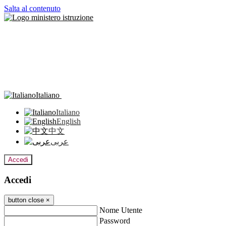
Salta al contenuto
Italiano
Italiano
English
中文
عربى
Accedi
Accedi
button close
×
Nome Utente
Password