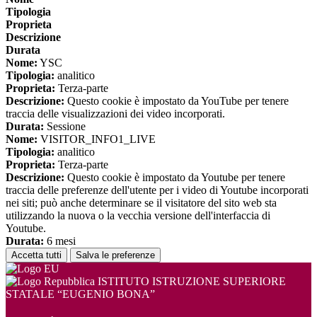
Tipologia
Proprieta
Descrizione
Durata
Nome:
YSC
Tipologia:
analitico
Proprieta:
Terza-parte
Descrizione:
Questo cookie è impostato da YouTube per tenere
traccia delle visualizzazioni dei video incorporati.
Durata:
Sessione
Nome:
VISITOR_INFO1_LIVE
Tipologia:
analitico
Proprieta:
Terza-parte
Descrizione:
Questo cookie è impostato da Youtube per tenere
traccia delle preferenze dell'utente per i video di Youtube incorporati
nei siti; può anche determinare se il visitatore del sito web sta
utilizzando la nuova o la vecchia versione dell'interfaccia di
Youtube.
Durata:
6 mesi
Accetta tutti
Salva le preferenze
ISTITUTO ISTRUZIONE SUPERIORE
STATALE “EUGENIO BONA”