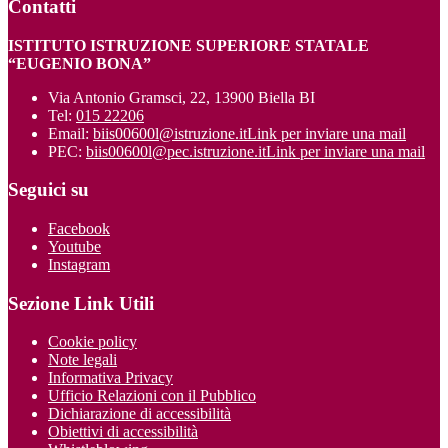
Contatti
ISTITUTO ISTRUZIONE SUPERIORE STATALE
“EUGENIO BONA”
Via Antonio Gramsci, 22, 13900 Biella BI
Tel:
015 22206
Email:
biis00600l@istruzione.it
Link per inviare una mail
PEC:
biis00600l@pec.istruzione.it
Link per inviare una mail
Seguici su
Facebook
Youtube
Instagram
Sezione Link Utili
Cookie policy
Note legali
Informativa Privacy
Ufficio Relazioni con il Pubblico
Dichiarazione di accessibilità
Obiettivi di accessibilità