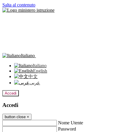
Salta al contenuto
Italiano
Italiano
English
中文
عربى
Accedi
Accedi
button close
×
Nome Utente
Password