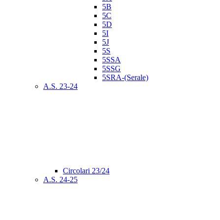
5B
5C
5D
5I
5J
5S
5SSA
5SSG
5SRA-(Serale)
A.S. 23-24
Circolari 23/24
A.S. 24-25