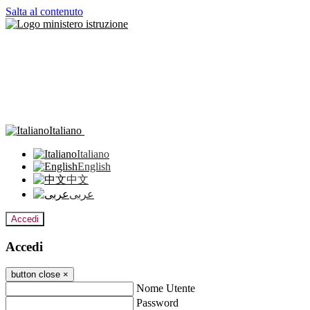
Salta al contenuto
Italiano
Italiano
English
中文
عربى
Accedi
Accedi
button close
×
Nome Utente
Password