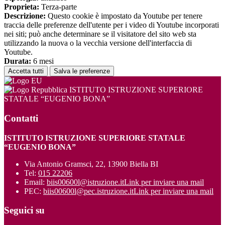
Proprieta:
Terza-parte
Descrizione:
Questo cookie è impostato da Youtube per tenere
traccia delle preferenze dell'utente per i video di Youtube incorporati
nei siti; può anche determinare se il visitatore del sito web sta
utilizzando la nuova o la vecchia versione dell'interfaccia di
Youtube.
Durata:
6 mesi
Accetta tutti
Salva le preferenze
ISTITUTO ISTRUZIONE SUPERIORE
STATALE “EUGENIO BONA”
Contatti
ISTITUTO ISTRUZIONE SUPERIORE STATALE
“EUGENIO BONA”
Via Antonio Gramsci, 22, 13900 Biella BI
Tel:
015 22206
Email:
biis00600l@istruzione.it
Link per inviare una mail
PEC:
biis00600l@pec.istruzione.it
Link per inviare una mail
Seguici su