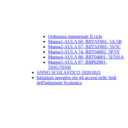
Ordinanza ministeriale II ciclo
Mappa1-AULA 60- BIITAF001- 5A/5B
Mappa2-AULA 67- BIITAF002- 5S/5C
Mappa3-AULA 74- BIIT04002- 5P/5Y
Mappa4-AULA 80- BIIT04001- 5I/5SSA
Mappa5-AULA 87- BIIP02001-
5SSG/5SSH
ANNO SCOLASTICO 2020/2021
Istruzioni operative per gli accessi nelle Sedi
dell'Istituzione Scolastica