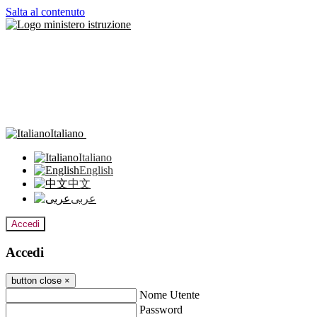
Salta al contenuto
Italiano
Italiano
English
中文
عربى
Accedi
Accedi
button close
×
Nome Utente
Password