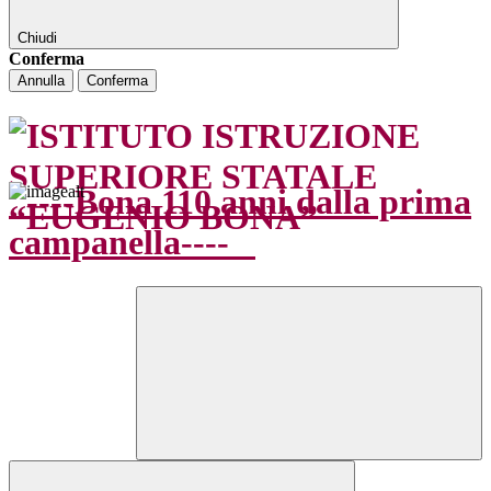
Chiudi
Conferma
Annulla
Conferma
----Bona 110 anni dalla prima
campanella----