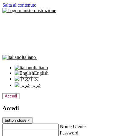
Salta al contenuto
Italiano
Italiano
English
中文
عربى
Accedi
Accedi
button close
×
Nome Utente
Password