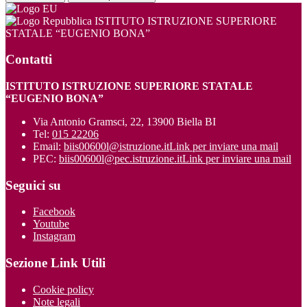
ISTITUTO ISTRUZIONE SUPERIORE
STATALE “EUGENIO BONA”
Contatti
ISTITUTO ISTRUZIONE SUPERIORE STATALE
“EUGENIO BONA”
Via Antonio Gramsci, 22, 13900 Biella BI
Tel:
015 22206
Email:
biis00600l@istruzione.it
Link per inviare una mail
PEC:
biis00600l@pec.istruzione.it
Link per inviare una mail
Seguici su
Facebook
Youtube
Instagram
Sezione Link Utili
Cookie policy
Note legali