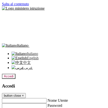
Salta al contenuto
Italiano
Italiano
English
中文
عربى
Accedi
Accedi
button close
×
Nome Utente
Password