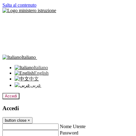
Salta al contenuto
Italiano
Italiano
English
中文
عربى
Accedi
Accedi
button close
×
Nome Utente
Password