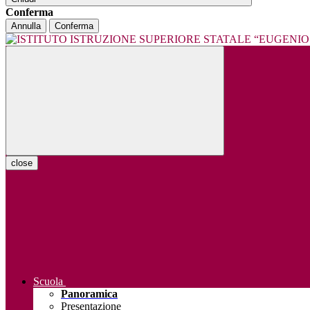
Conferma
Annulla
Conferma
close
Scuola
Panoramica
Presentazione