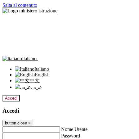
Salta al contenuto
Italiano
Italiano
English
中文
عربى
Accedi
Accedi
button close
×
Nome Utente
Password