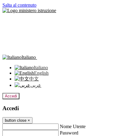
Salta al contenuto
Italiano
Italiano
English
中文
عربى
Accedi
Accedi
button close
×
Nome Utente
Password