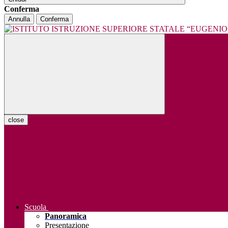
Conferma
Annulla
Conferma
close
Scuola
Panoramica
Presentazione