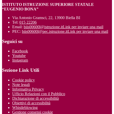
ISTITUTO ISTRUZIONE SUPERIORE STATALE
“EUGENIO BONA”
Via Antonio Gramsci, 22, 13900 Biella BI
Tel:
015 22206
Email:
biis00600l@istruzione.it
Link per inviare una mail
PEC:
biis00600l@pec.istruzione.it
Link per inviare una mail
Seguici su
Facebook
Youtube
Instagram
Sezione Link Utili
Cookie policy
Note legali
Informativa Privacy
Ufficio Relazioni con il Pubblico
Dichiarazione di accessibilità
Obiettivi di accessibilità
Whistleblowing
Gestione consensi cookie