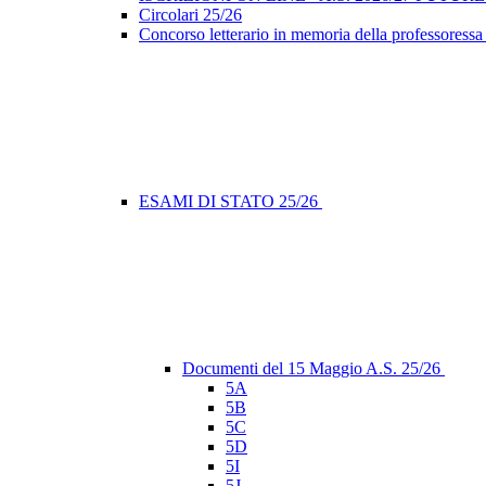
Circolari 25/26
Concorso letterario in memoria della professoressa
ESAMI DI STATO 25/26
Documenti del 15 Maggio A.S. 25/26
5A
5B
5C
5D
5I
5J