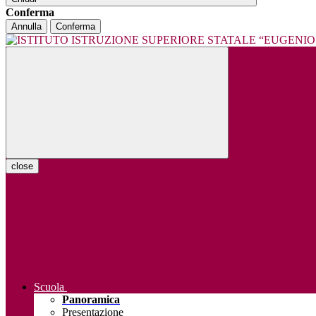
Conferma
Annulla
Conferma
close
Scuola
Panoramica
Presentazione