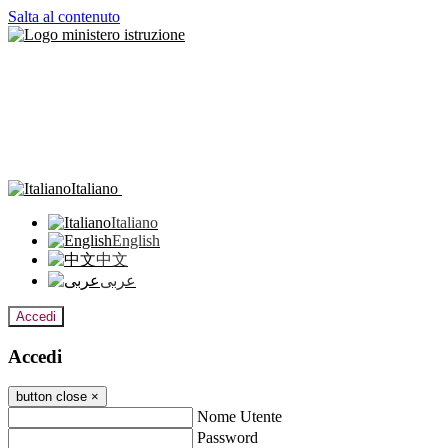
Salta al contenuto
Italiano
Italiano
English
中文
عربى
Accedi
Accedi
button close
×
Nome Utente
Password