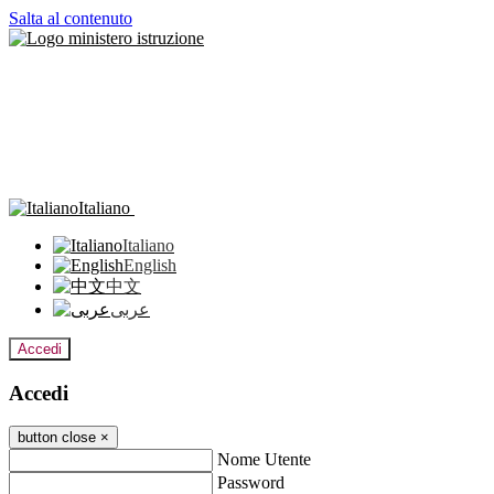
Salta al contenuto
Italiano
Italiano
English
中文
عربى
Accedi
Accedi
button close
×
Nome Utente
Password