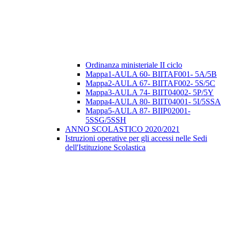
Ordinanza ministeriale II ciclo
Mappa1-AULA 60- BIITAF001- 5A/5B
Mappa2-AULA 67- BIITAF002- 5S/5C
Mappa3-AULA 74- BIIT04002- 5P/5Y
Mappa4-AULA 80- BIIT04001- 5I/5SSA
Mappa5-AULA 87- BIIP02001-
5SSG/5SSH
ANNO SCOLASTICO 2020/2021
Istruzioni operative per gli accessi nelle Sedi
dell'Istituzione Scolastica