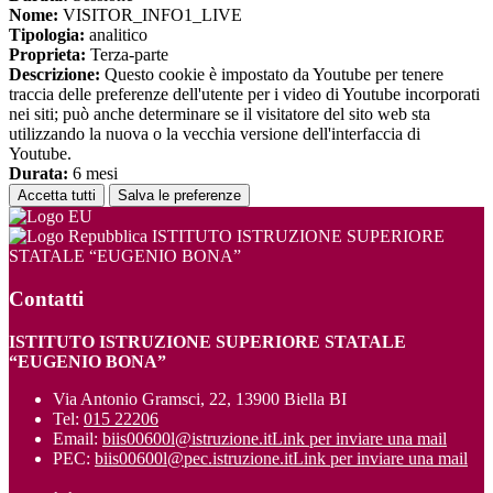
Nome:
VISITOR_INFO1_LIVE
Tipologia:
analitico
Proprieta:
Terza-parte
Descrizione:
Questo cookie è impostato da Youtube per tenere
traccia delle preferenze dell'utente per i video di Youtube incorporati
nei siti; può anche determinare se il visitatore del sito web sta
utilizzando la nuova o la vecchia versione dell'interfaccia di
Youtube.
Durata:
6 mesi
Accetta tutti
Salva le preferenze
ISTITUTO ISTRUZIONE SUPERIORE
STATALE “EUGENIO BONA”
Contatti
ISTITUTO ISTRUZIONE SUPERIORE STATALE
“EUGENIO BONA”
Via Antonio Gramsci, 22, 13900 Biella BI
Tel:
015 22206
Email:
biis00600l@istruzione.it
Link per inviare una mail
PEC:
biis00600l@pec.istruzione.it
Link per inviare una mail