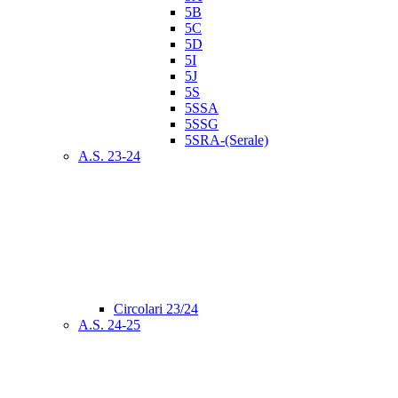
5B
5C
5D
5I
5J
5S
5SSA
5SSG
5SRA-(Serale)
A.S. 23-24
Circolari 23/24
A.S. 24-25