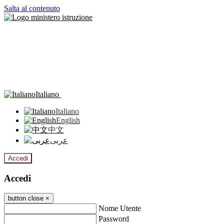
Salta al contenuto
Italiano
Italiano
English
中文
عربى
Accedi
Accedi
button close
×
Nome Utente
Password