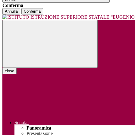
Conferma
Annulla
Conferma
close
Scuola
Panoramica
Presentazione