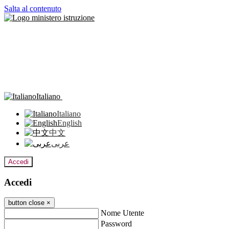
Salta al contenuto
Italiano
Italiano
English
中文
عربى
Accedi
Accedi
button close
×
Nome Utente
Password