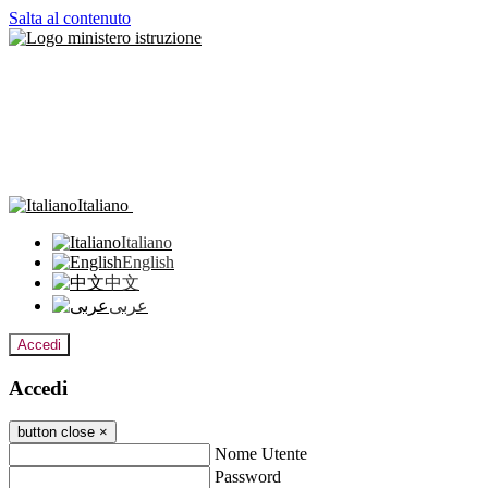
Salta al contenuto
Italiano
Italiano
English
中文
عربى
Accedi
Accedi
button close
×
Nome Utente
Password