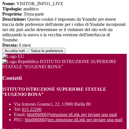
Nome:
VISITOR_INFO1_LIVE
Tipologia:
analitico
Proprieta:
Terza-parte
Descrizione:
Questo cookie è impostato da Youtube per tenere
traccia delle preferenze dell'utente per i video di Youtube incorporati
nei siti; può anche determinare se il visitatore del sito web sta
utilizzando la nuova o la vecchia versione dell'interfaccia di
Youtube.
Durata:
6 mesi
Accetta tutti
Salva le preferenze
ISTITUTO ISTRUZIONE SUPERIORE
STATALE “EUGENIO BONA”
Contatti
ISTITUTO ISTRUZIONE SUPERIORE STATALE
“EUGENIO BONA”
Via Antonio Gramsci, 22, 13900 Biella BI
Tel:
015 22206
Email:
biis00600l@istruzione.it
Link per inviare una mail
PEC:
biis00600l@pec.istruzione.it
Link per inviare una mail