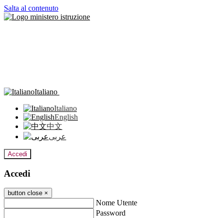
Salta al contenuto
Italiano
Italiano
English
中文
عربى
Accedi
Accedi
button close
×
Nome Utente
Password