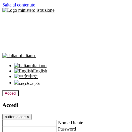
Salta al contenuto
Italiano
Italiano
English
中文
عربى
Accedi
Accedi
button close
×
Nome Utente
Password