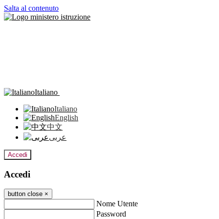
Salta al contenuto
Italiano
Italiano
English
中文
عربى
Accedi
Accedi
button close
×
Nome Utente
Password