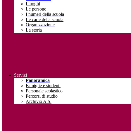
I luoghi
Le persone
I numeri della scuola
Le carte della scuola
Organizzazione
La storia
Servizi
Panoramica
Famiglie e studenti
Personale scolastico
Percorsi di studio
Archivio A.S.