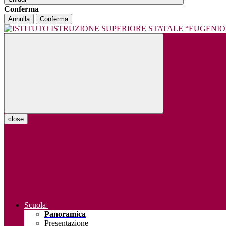
Conferma
Annulla
Conferma
close
Scuola
Panoramica
Presentazione