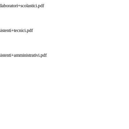
boratori+scolastici.pdf
stenti+tecnici.pdf
stenti+amministrativi.pdf