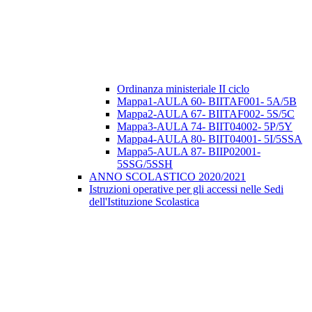
Ordinanza ministeriale II ciclo
Mappa1-AULA 60- BIITAF001- 5A/5B
Mappa2-AULA 67- BIITAF002- 5S/5C
Mappa3-AULA 74- BIIT04002- 5P/5Y
Mappa4-AULA 80- BIIT04001- 5I/5SSA
Mappa5-AULA 87- BIIP02001-
5SSG/5SSH
ANNO SCOLASTICO 2020/2021
Istruzioni operative per gli accessi nelle Sedi
dell'Istituzione Scolastica