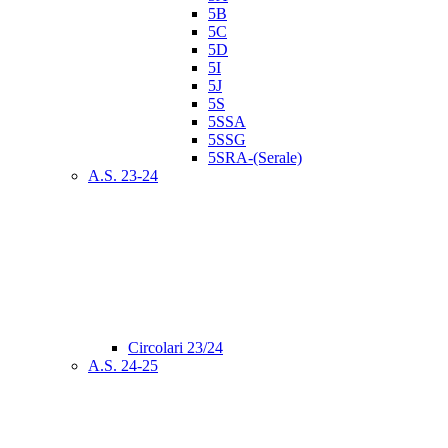
5B
5C
5D
5I
5J
5S
5SSA
5SSG
5SRA-(Serale)
A.S. 23-24
Circolari 23/24
A.S. 24-25