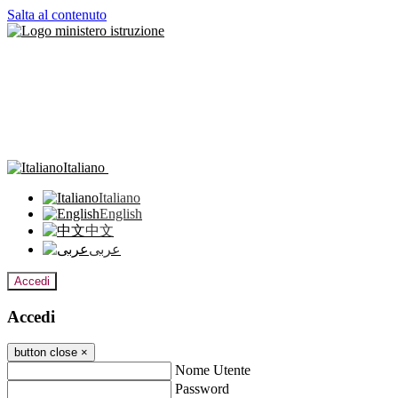
Salta al contenuto
Italiano
Italiano
English
中文
عربى
Accedi
Accedi
button close
×
Nome Utente
Password