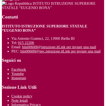
ISTITUTO ISTRUZIONE SUPERIORE
STATALE “EUGENIO BONA”
Contatti
ISTITUTO ISTRUZIONE SUPERIORE STATALE
“EUGENIO BONA”
Via Antonio Gramsci, 22, 13900 Biella BI
Tel:
015 22206
Email:
biis00600l@istruzione.it
Link per inviare una mail
PEC:
biis00600l@pec.istruzione.it
Link per inviare una mail
Seguici su
Facebook
Youtube
Instagram
Sezione Link Utili
Cookie policy
Note legali
Informativa Privacy