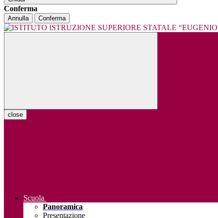
Conferma
Annulla
Conferma
close
Scuola
Panoramica
Presentazione