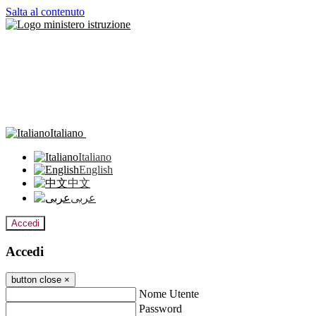
Salta al contenuto
Italiano
Italiano
English
中文
عربى
Accedi
Accedi
button close
×
Nome Utente
Password