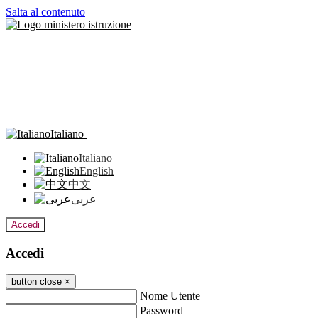
Salta al contenuto
Italiano
Italiano
English
中文
عربى
Accedi
Accedi
button close
×
Nome Utente
Password