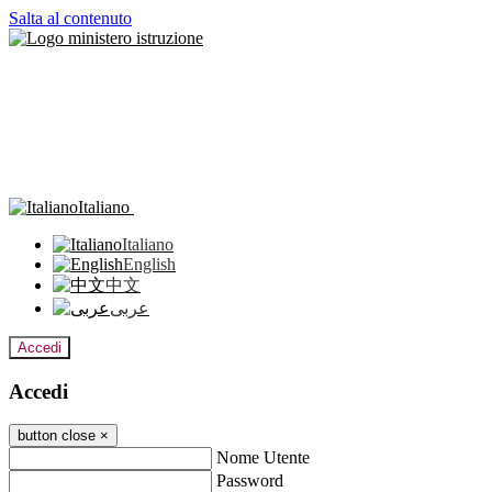
Salta al contenuto
Italiano
Italiano
English
中文
عربى
Accedi
Accedi
button close
×
Nome Utente
Password