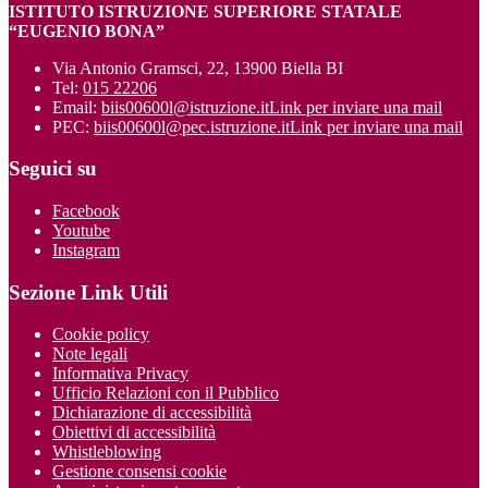
ISTITUTO ISTRUZIONE SUPERIORE STATALE
“EUGENIO BONA”
Via Antonio Gramsci, 22, 13900 Biella BI
Tel:
015 22206
Email:
biis00600l@istruzione.it
Link per inviare una mail
PEC:
biis00600l@pec.istruzione.it
Link per inviare una mail
Seguici su
Facebook
Youtube
Instagram
Sezione Link Utili
Cookie policy
Note legali
Informativa Privacy
Ufficio Relazioni con il Pubblico
Dichiarazione di accessibilità
Obiettivi di accessibilità
Whistleblowing
Gestione consensi cookie