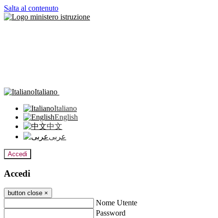
Salta al contenuto
Italiano
Italiano
English
中文
عربى
Accedi
Accedi
button close
×
Nome Utente
Password