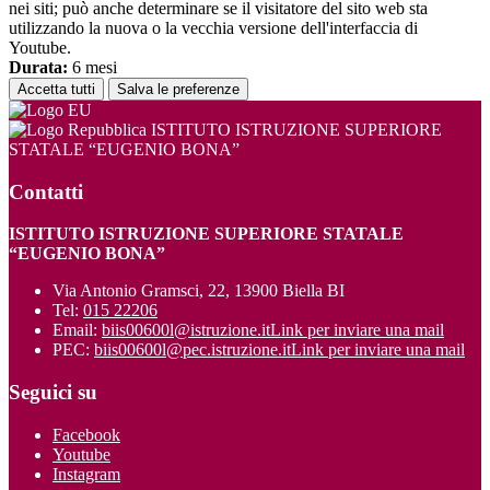
nei siti; può anche determinare se il visitatore del sito web sta
utilizzando la nuova o la vecchia versione dell'interfaccia di
Youtube.
Durata:
6 mesi
Accetta tutti
Salva le preferenze
ISTITUTO ISTRUZIONE SUPERIORE
STATALE “EUGENIO BONA”
Contatti
ISTITUTO ISTRUZIONE SUPERIORE STATALE
“EUGENIO BONA”
Via Antonio Gramsci, 22, 13900 Biella BI
Tel:
015 22206
Email:
biis00600l@istruzione.it
Link per inviare una mail
PEC:
biis00600l@pec.istruzione.it
Link per inviare una mail
Seguici su
Facebook
Youtube
Instagram