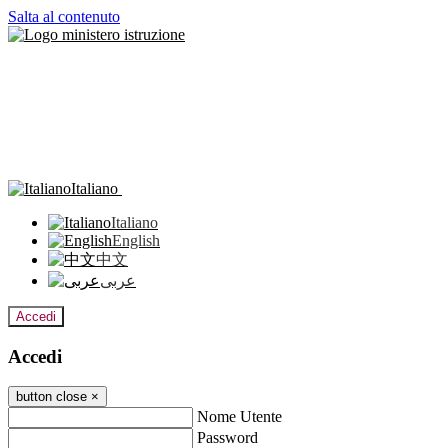
Salta al contenuto
Italiano
Italiano
English
中文
عربى
Accedi
Accedi
button close
×
Nome Utente
Password