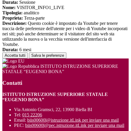
Durata:
Sessione
Nome:
VISITOR_INFO1_LIVE
Tipologia:
analitico
Proprieta:
Terza-parte
Descrizione:
Questo cookie è impostato da Youtube per tenere
traccia delle preferenze dell'utente per i video di Youtube incorporati
nei siti; può anche determinare se il visitatore del sito web sta
utilizzando la nuova o la vecchia versione dell'interfaccia di
Youtube.
Durata:
6 mesi
Accetta tutti
Salva le preferenze
ISTITUTO ISTRUZIONE SUPERIORE
STATALE “EUGENIO BONA”
Contatti
ISTITUTO ISTRUZIONE SUPERIORE STATALE
“EUGENIO BONA”
Via Antonio Gramsci, 22, 13900 Biella BI
Tel:
015 22206
Email:
biis00600l@istruzione.it
Link per inviare una mail
PEC:
biis00600l@pec.istruzione.it
Link per inviare una mail