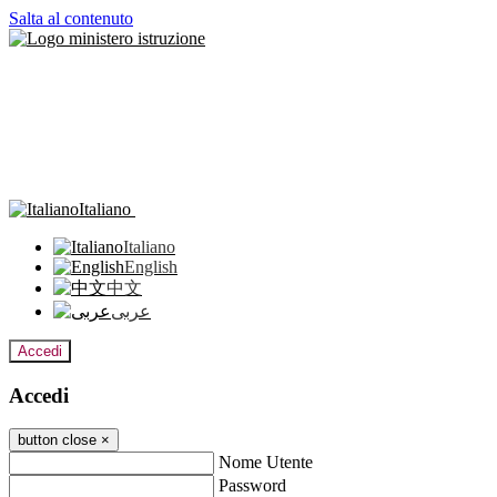
Salta al contenuto
Italiano
Italiano
English
中文
عربى
Accedi
Accedi
button close
×
Nome Utente
Password