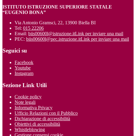
ISTITUTO ISTRUZIONE SUPERIORE STATALE
“EUGENIO BONA”
Via Antonio Gramsci, 22, 13900 Biella BI
Tel:
015 22206
Email:
biis00600l@istruzione.it
Link per inviare una mail
PEC:
biis00600l@pec.istruzione.it
Link per inviare una mail
Seguici su
Facebook
Youtube
Instagram
Sezione Link Utili
Cookie policy
Note legali
Informativa Privacy
Ufficio Relazioni con il Pubblico
Dichiarazione di accessibilità
Obiettivi di accessibilità
Whistleblowing
Gestione consensi cookie