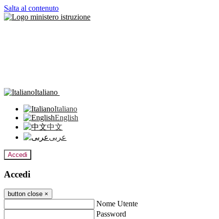
Salta al contenuto
Italiano
Italiano
English
中文
عربى
Accedi
Accedi
button close
×
Nome Utente
Password