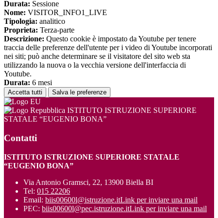
Durata:
Sessione
Nome:
VISITOR_INFO1_LIVE
Tipologia:
analitico
Proprieta:
Terza-parte
Descrizione:
Questo cookie è impostato da Youtube per tenere
traccia delle preferenze dell'utente per i video di Youtube incorporati
nei siti; può anche determinare se il visitatore del sito web sta
utilizzando la nuova o la vecchia versione dell'interfaccia di
Youtube.
Durata:
6 mesi
Accetta tutti
Salva le preferenze
ISTITUTO ISTRUZIONE SUPERIORE
STATALE “EUGENIO BONA”
Contatti
ISTITUTO ISTRUZIONE SUPERIORE STATALE
“EUGENIO BONA”
Via Antonio Gramsci, 22, 13900 Biella BI
Tel:
015 22206
Email:
biis00600l@istruzione.it
Link per inviare una mail
PEC:
biis00600l@pec.istruzione.it
Link per inviare una mail