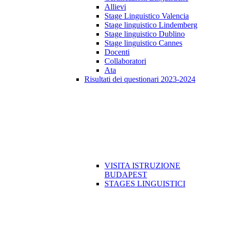
Allievi
Stage Linguistico Valencia
Stage linguistico Lindemberg
Stage linguistico Dublino
Stage linguistico Cannes
Docenti
Collaboratori
Ata
Risultati dei questionari 2023-2024
VISITA ISTRUZIONE
BUDAPEST
STAGES LINGUISTICI