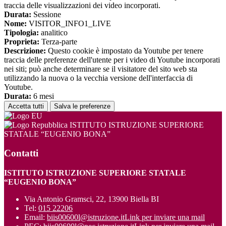
traccia delle visualizzazioni dei video incorporati.
Durata:
Sessione
Nome:
VISITOR_INFO1_LIVE
Tipologia:
analitico
Proprieta:
Terza-parte
Descrizione:
Questo cookie è impostato da Youtube per tenere
traccia delle preferenze dell'utente per i video di Youtube incorporati
nei siti; può anche determinare se il visitatore del sito web sta
utilizzando la nuova o la vecchia versione dell'interfaccia di
Youtube.
Durata:
6 mesi
Accetta tutti
Salva le preferenze
ISTITUTO ISTRUZIONE SUPERIORE
STATALE “EUGENIO BONA”
Contatti
ISTITUTO ISTRUZIONE SUPERIORE STATALE
“EUGENIO BONA”
Via Antonio Gramsci, 22, 13900 Biella BI
Tel:
015 22206
Email:
biis00600l@istruzione.it
Link per inviare una mail