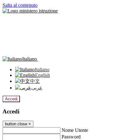
Salta al contenuto
Italiano
Italiano
English
中文
عربى
Accedi
Accedi
button close
×
Nome Utente
Password