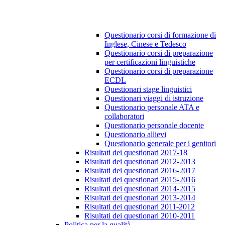
Questionario corsi di formazione di
Inglese, Cinese e Tedesco
Questionario corsi di preparazione
per certificazioni linguistiche
Questionario corsi di preparazione
ECDL
Questionari stage linguistici
Questionari viaggi di istruzione
Questionario personale ATA e
collaboratori
Questionario personale docente
Questionario allievi
Questionario generale per i genitori
Risultati dei questionari 2017-18
Risultati dei questionari 2012-2013
Risultati dei questionari 2016-2017
Risultati dei questionari 2015-2016
Risultati dei questionari 2014-2015
Risultati dei questionari 2013-2014
Risultati dei questionari 2011-2012
Risultati dei questionari 2010-2011
Politica per la qualità