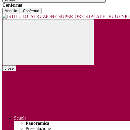
Conferma
Annulla
Conferma
close
Scuola
Panoramica
Presentazione