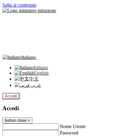
Salta al contenuto
Italiano
Italiano
English
中文
عربى
Accedi
Accedi
button close
×
Nome Utente
Password