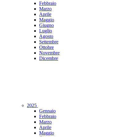
Febbraio
Marzo
Aprile
Maggio
Giugno
Luglio
Agosto
Settembre
Ottobre
Novembre
Dicembre
2025
Gennaio
Febbraio
Marzo
Aprile
Maggio