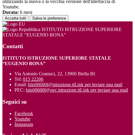
utilizzando la nuova o la vecchia versione dell'interfaccia di
Youtube.
Durata:
6 mesi
Accetta tutti
Salva le preferenze
ISTITUTO ISTRUZIONE SUPERIORE
STATALE “EUGENIO BONA”
Contatti
ISTITUTO ISTRUZIONE SUPERIORE STATALE
“EUGENIO BONA”
Via Antonio Gramsci, 22, 13900 Biella BI
Tel:
015 22206
Email:
biis00600l@istruzione.it
Link per inviare una mail
PEC:
biis00600l@pec.istruzione.it
Link per inviare una mail
Seguici su
Facebook
Youtube
Instagram