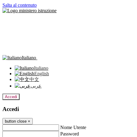
Salta al contenuto
Italiano
Italiano
English
中文
عربى
Accedi
Accedi
button close
×
Nome Utente
Password