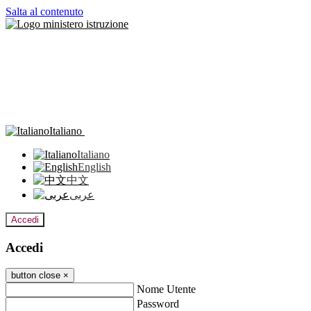
Salta al contenuto
Italiano
Italiano
English
中文
عربى
Accedi
Accedi
button close
×
Nome Utente
Password