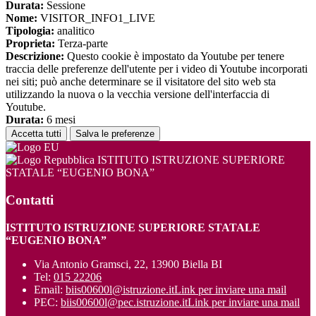
Durata:
Sessione
Nome:
VISITOR_INFO1_LIVE
Tipologia:
analitico
Proprieta:
Terza-parte
Descrizione:
Questo cookie è impostato da Youtube per tenere
traccia delle preferenze dell'utente per i video di Youtube incorporati
nei siti; può anche determinare se il visitatore del sito web sta
utilizzando la nuova o la vecchia versione dell'interfaccia di
Youtube.
Durata:
6 mesi
Accetta tutti
Salva le preferenze
ISTITUTO ISTRUZIONE SUPERIORE
STATALE “EUGENIO BONA”
Contatti
ISTITUTO ISTRUZIONE SUPERIORE STATALE
“EUGENIO BONA”
Via Antonio Gramsci, 22, 13900 Biella BI
Tel:
015 22206
Email:
biis00600l@istruzione.it
Link per inviare una mail
PEC:
biis00600l@pec.istruzione.it
Link per inviare una mail