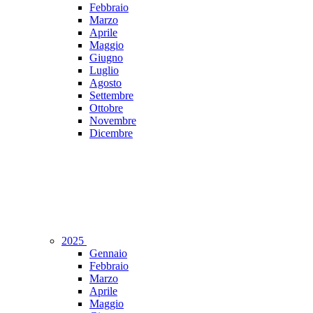
Febbraio
Marzo
Aprile
Maggio
Giugno
Luglio
Agosto
Settembre
Ottobre
Novembre
Dicembre
2025
Gennaio
Febbraio
Marzo
Aprile
Maggio