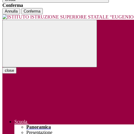
Conferma
Annulla
Conferma
close
Scuola
Panoramica
Presentazione