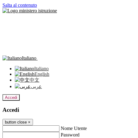
Salta al contenuto
Italiano
Italiano
English
中文
عربى
Accedi
Accedi
button close
×
Nome Utente
Password