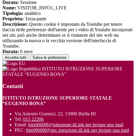
Durata:
Sessione
Nome:
VISITOR_INFO1_LIVE
Tipologia:
analitico
Proprieta:
Terza-parte
Descrizione:
Questo cookie è impostato da Youtube per tenere
traccia delle preferenze dell'utente per i video di Youtube incorporati
nei siti; può anche determinare se il visitatore del sito web sta
utilizzando la nuova o la vecchia versione dell'interfaccia di
Youtube.
Durata:
6 mesi
Accetta tutti
Salva le preferenze
ISTITUTO ISTRUZIONE SUPERIORE
STATALE “EUGENIO BONA”
Contatti
ISTITUTO ISTRUZIONE SUPERIORE STATALE
“EUGENIO BONA”
Via Antonio Gramsci, 22, 13900 Biella BI
Tel:
015 22206
Email:
biis00600l@istruzione.it
Link per inviare una mail
PEC:
biis00600l@pec.istruzione.it
Link per inviare una mail