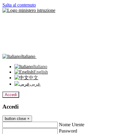
Salta al contenuto
Italiano
Italiano
English
中文
عربى
Accedi
Accedi
button close
×
Nome Utente
Password