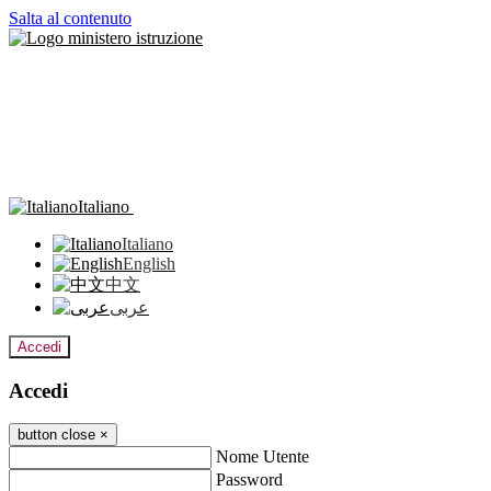
Salta al contenuto
Italiano
Italiano
English
中文
عربى
Accedi
Accedi
button close
×
Nome Utente
Password