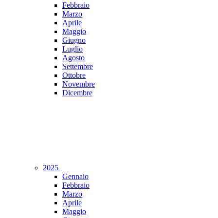
Febbraio
Marzo
Aprile
Maggio
Giugno
Luglio
Agosto
Settembre
Ottobre
Novembre
Dicembre
2025
Gennaio
Febbraio
Marzo
Aprile
Maggio