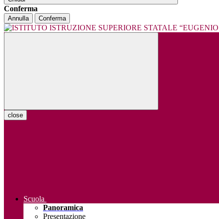
Conferma
Annulla
Conferma
close
Scuola
Panoramica
Presentazione