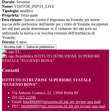
Durata:
Sessione
Nome:
VISITOR_INFO1_LIVE
Tipologia:
analitico
Proprieta:
Terza-parte
Descrizione:
Questo cookie è impostato da Youtube per tenere
traccia delle preferenze dell'utente per i video di Youtube incorporati
nei siti; può anche determinare se il visitatore del sito web sta
utilizzando la nuova o la vecchia versione dell'interfaccia di
Youtube.
Durata:
6 mesi
Accetta tutti
Salva le preferenze
ISTITUTO ISTRUZIONE SUPERIORE
STATALE “EUGENIO BONA”
Contatti
ISTITUTO ISTRUZIONE SUPERIORE STATALE
“EUGENIO BONA”
Via Antonio Gramsci, 22, 13900 Biella BI
Tel:
015 22206
Email:
biis00600l@istruzione.it
Link per inviare una mail
PEC:
biis00600l@pec.istruzione.it
Link per inviare una mail