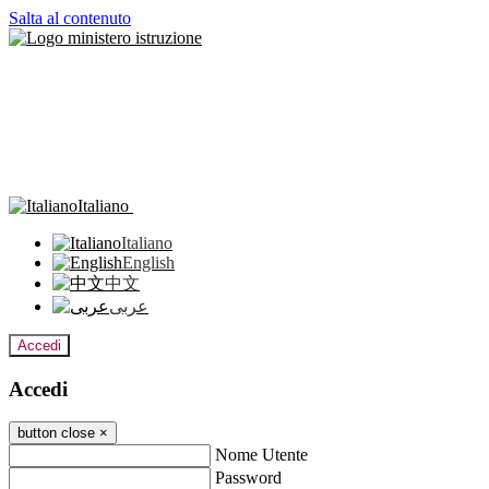
Salta al contenuto
Italiano
Italiano
English
中文
عربى
Accedi
Accedi
button close
×
Nome Utente
Password