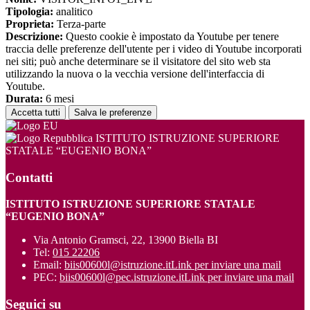
Tipologia:
analitico
Proprieta:
Terza-parte
Descrizione:
Questo cookie è impostato da Youtube per tenere
traccia delle preferenze dell'utente per i video di Youtube incorporati
nei siti; può anche determinare se il visitatore del sito web sta
utilizzando la nuova o la vecchia versione dell'interfaccia di
Youtube.
Durata:
6 mesi
Accetta tutti
Salva le preferenze
ISTITUTO ISTRUZIONE SUPERIORE
STATALE “EUGENIO BONA”
Contatti
ISTITUTO ISTRUZIONE SUPERIORE STATALE
“EUGENIO BONA”
Via Antonio Gramsci, 22, 13900 Biella BI
Tel:
015 22206
Email:
biis00600l@istruzione.it
Link per inviare una mail
PEC:
biis00600l@pec.istruzione.it
Link per inviare una mail
Seguici su