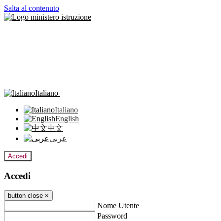
Salta al contenuto
Italiano
Italiano
English
中文
عربى
Accedi
Accedi
button close
×
Nome Utente
Password