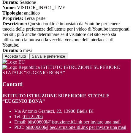
Durata:
Sessione
Nome:
VISITOR_INFO1_LIVE
Tipologia:
analitico
Proprieta:
Terza-parte
Descrizione:
Questo cookie è impostato da Youtube per tenere
traccia delle preferenze dell'utente per i video di Youtube incorporati
nei siti; può anche determinare se il visitatore del sito web sta
utilizzando la nuova o la vecchia versione dell'interfaccia di
Youtube.
Durata:
6 mesi
Accetta tutti
Salva le preferenze
ISTITUTO ISTRUZIONE SUPERIORE
STATALE “EUGENIO BONA”
Contatti
ISTITUTO ISTRUZIONE SUPERIORE STATALE
“EUGENIO BONA”
Via Antonio Gramsci, 22, 13900 Biella BI
Tel:
015 22206
Email:
biis00600l@istruzione.it
Link per inviare una mail
PEC:
biis00600l@pec.istruzione.it
Link per inviare una mail