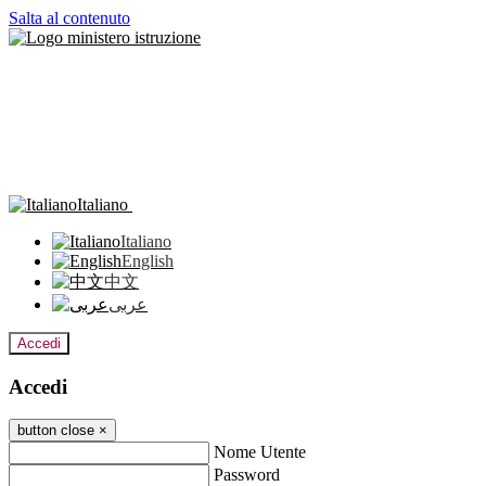
Salta al contenuto
Italiano
Italiano
English
中文
عربى
Accedi
Accedi
button close
×
Nome Utente
Password