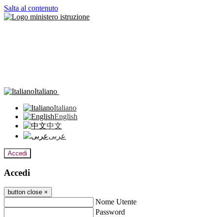
Salta al contenuto
Italiano
Italiano
English
中文
عربى
Accedi
Accedi
button close
×
Nome Utente
Password