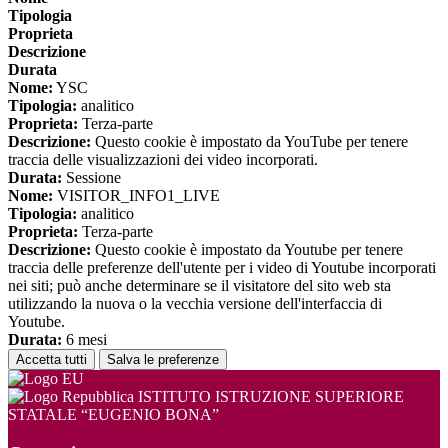
Tipologia
Proprieta
Descrizione
Durata
Nome:
YSC
Tipologia:
analitico
Proprieta:
Terza-parte
Descrizione:
Questo cookie è impostato da YouTube per tenere
traccia delle visualizzazioni dei video incorporati.
Durata:
Sessione
Nome:
VISITOR_INFO1_LIVE
Tipologia:
analitico
Proprieta:
Terza-parte
Descrizione:
Questo cookie è impostato da Youtube per tenere
traccia delle preferenze dell'utente per i video di Youtube incorporati
nei siti; può anche determinare se il visitatore del sito web sta
utilizzando la nuova o la vecchia versione dell'interfaccia di
Youtube.
Durata:
6 mesi
Accetta tutti
Salva le preferenze
ISTITUTO ISTRUZIONE SUPERIORE
STATALE “EUGENIO BONA”