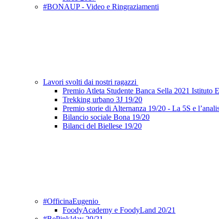
#BONAUP - Video e Ringraziamenti
Lavori svolti dai nostri ragazzi
Premio Atleta Studente Banca Sella 2021 Istituto
Trekking urbano 3J 19/20
Premio storie di Alternanza 19/20 - La 5S e l’anal
Bilancio sociale Bona 19/20
Bilanci del Biellese 19/20
#OfficinaEugenio
FoodyAcademy e FoodyLand 20/21
#BePink!day 20/21