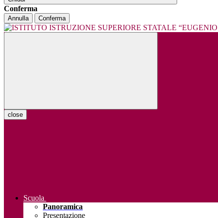
Conferma
Annulla
Conferma
close
Scuola
Panoramica
Presentazione