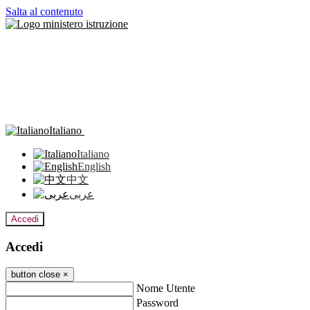
Salta al contenuto
Italiano
Italiano
English
中文
عربى
Accedi
Accedi
button close
×
Nome Utente
Password