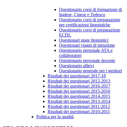
Questionario corsi di formazione di
Inglese, Cinese e Tedesco
Questionario corsi di preparazione
per certificazioni linguistiche
Questionario corsi di preparazione
ECDL
Questionari stage linguistici
Questionari viaggi di istruzione
Questionario personale ATA e
collaboratori
Questionario personale docente
Questionario allievi
Questionario generale per i genitori
Risultati dei questionari 2017-18
Risultati dei questionari 2012-2013
Risultati dei questionari 2016-2017
Risultati dei questionari 2015-2016
Risultati dei questionari 2014-2015
Risultati dei questionari 2013-2014
Risultati dei questionari 2011-2012
Risultati dei questionari 2010-2011
Politica per la qualità