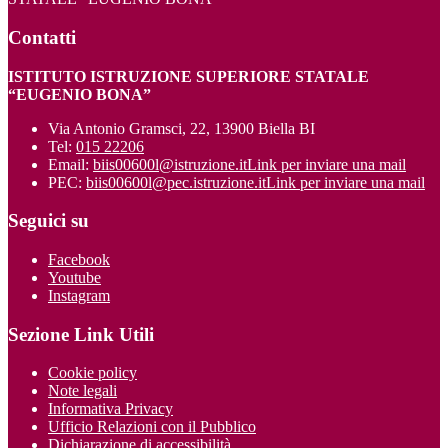
Contatti
ISTITUTO ISTRUZIONE SUPERIORE STATALE
“EUGENIO BONA”
Via Antonio Gramsci, 22, 13900 Biella BI
Tel:
015 22206
Email:
biis00600l@istruzione.it
Link per inviare una mail
PEC:
biis00600l@pec.istruzione.it
Link per inviare una mail
Seguici su
Facebook
Youtube
Instagram
Sezione Link Utili
Cookie policy
Note legali
Informativa Privacy
Ufficio Relazioni con il Pubblico
Dichiarazione di accessibilità