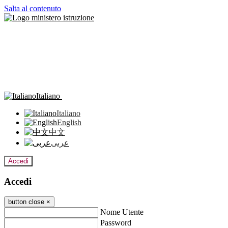
Salta al contenuto
Italiano
Italiano
English
中文
عربى
Accedi
Accedi
button close
×
Nome Utente
Password