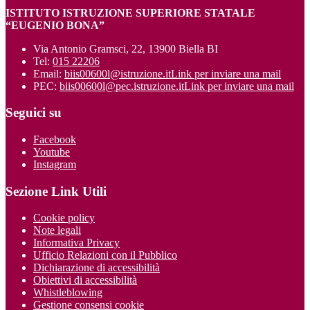
ISTITUTO ISTRUZIONE SUPERIORE STATALE
“EUGENIO BONA”
Via Antonio Gramsci, 22, 13900 Biella BI
Tel:
015 22206
Email:
biis00600l@istruzione.it
Link per inviare una mail
PEC:
biis00600l@pec.istruzione.it
Link per inviare una mail
Seguici su
Facebook
Youtube
Instagram
Sezione Link Utili
Cookie policy
Note legali
Informativa Privacy
Ufficio Relazioni con il Pubblico
Dichiarazione di accessibilità
Obiettivi di accessibilità
Whistleblowing
Gestione consensi cookie