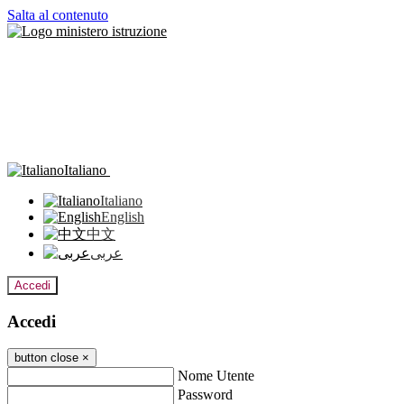
Salta al contenuto
Italiano
Italiano
English
中文
عربى
Accedi
Accedi
button close
×
Nome Utente
Password