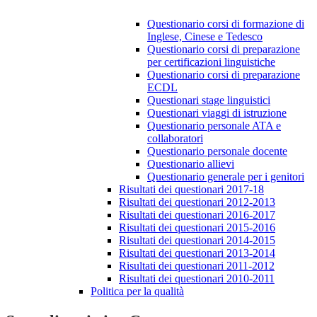
Questionario corsi di formazione di
Inglese, Cinese e Tedesco
Questionario corsi di preparazione
per certificazioni linguistiche
Questionario corsi di preparazione
ECDL
Questionari stage linguistici
Questionari viaggi di istruzione
Questionario personale ATA e
collaboratori
Questionario personale docente
Questionario allievi
Questionario generale per i genitori
Risultati dei questionari 2017-18
Risultati dei questionari 2012-2013
Risultati dei questionari 2016-2017
Risultati dei questionari 2015-2016
Risultati dei questionari 2014-2015
Risultati dei questionari 2013-2014
Risultati dei questionari 2011-2012
Risultati dei questionari 2010-2011
Politica per la qualità