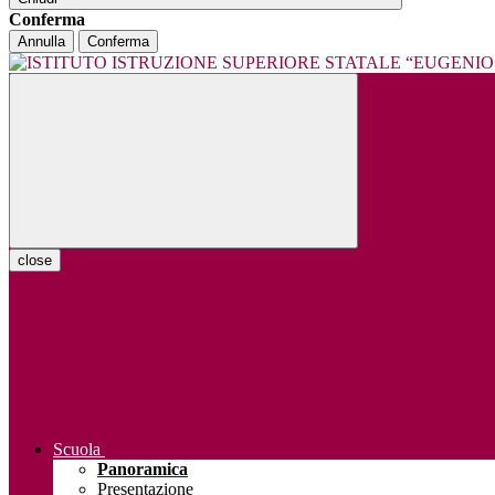
Conferma
Annulla
Conferma
close
Scuola
Panoramica
Presentazione