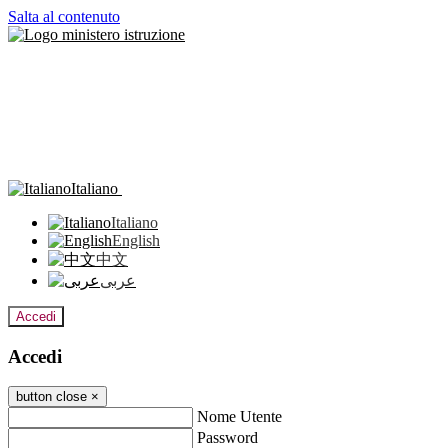
Salta al contenuto
Italiano
Italiano
English
中文
عربى
Accedi
Accedi
button close
×
Nome Utente
Password