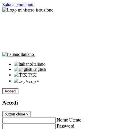
Salta al contenuto
Italiano
Italiano
English
中文
عربى
Accedi
Accedi
button close
×
Nome Utente
Password