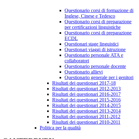
Questionario corsi di formazione di
Inglese, Cinese e Tedesco
Questionario corsi di preparazione
per certificazioni linguistiche
Questionario corsi di preparazione
ECDL
Questionari stage linguistici
Questionari viaggi di istruzione
Questionario personale ATA e
collaboratori
Questionario personale docente
Questionario allievi
Questionario generale per i genitori
Risultati dei questionari 2017-18
Risultati dei questionari 2012-2013
Risultati dei questionari 2016-2017
Risultati dei questionari 2015-2016
Risultati dei questionari 2014-2015
Risultati dei questionari 2013-2014
Risultati dei questionari 2011-2012
Risultati dei questionari 2010-2011
Politica per la qualità