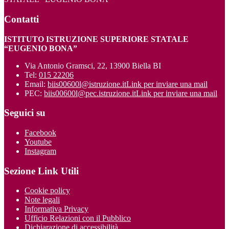
Contatti
ISTITUTO ISTRUZIONE SUPERIORE STATALE
“EUGENIO BONA”
Via Antonio Gramsci, 22, 13900 Biella BI
Tel:
015 22206
Email:
biis00600l@istruzione.it
Link per inviare una mail
PEC:
biis00600l@pec.istruzione.it
Link per inviare una mail
Seguici su
Facebook
Youtube
Instagram
Sezione Link Utili
Cookie policy
Note legali
Informativa Privacy
Ufficio Relazioni con il Pubblico
Dichiarazione di accessibilità