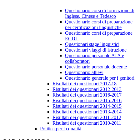
Questionario corsi di formazione di
Inglese, Cinese e Tedesco
Questionario corsi di preparazione
per certificazioni linguistiche
Questionario corsi di preparazione
ECDL
Questionari stage linguistici
Questionari viaggi di istruzione
Questionario personale ATA e
collaboratori
Questionario personale docente
Questionario allievi
Questionario generale per i genitori
Risultati dei questionari 2017-18
Risultati dei questionari 2012-2013
Risultati dei questionari 2016-2017
Risultati dei questionari 2015-2016
Risultati dei questionari 2014-2015
Risultati dei questionari 2013-2014
Risultati dei questionari 2011-2012
Risultati dei questionari 2010-2011
Politica per la qualità