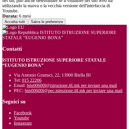
nei siti; può anche determinare se il visitatore del sito web sta
utilizzando la nuova o la vecchia versione dell'interfaccia di
Youtube.
Durata:
6 mesi
Accetta tutti
Salva le preferenze
ISTITUTO ISTRUZIONE SUPERIORE
STATALE “EUGENIO BONA”
Contatti
ISTITUTO ISTRUZIONE SUPERIORE STATALE
“EUGENIO BONA”
Via Antonio Gramsci, 22, 13900 Biella BI
Tel:
015 22206
Email:
biis00600l@istruzione.it
Link per inviare una mail
PEC:
biis00600l@pec.istruzione.it
Link per inviare una mail
Seguici su
Facebook
Youtube
Instagram