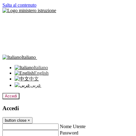
Salta al contenuto
Italiano
Italiano
English
中文
عربى
Accedi
Accedi
button close
×
Nome Utente
Password