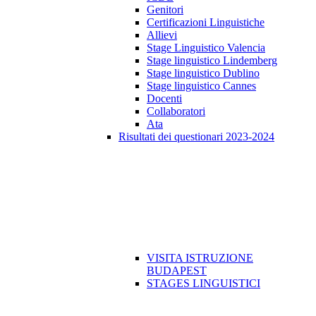
Genitori
Certificazioni Linguistiche
Allievi
Stage Linguistico Valencia
Stage linguistico Lindemberg
Stage linguistico Dublino
Stage linguistico Cannes
Docenti
Collaboratori
Ata
Risultati dei questionari 2023-2024
VISITA ISTRUZIONE
BUDAPEST
STAGES LINGUISTICI