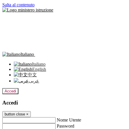
Salta al contenuto
Italiano
Italiano
English
中文
عربى
Accedi
Accedi
button close
×
Nome Utente
Password