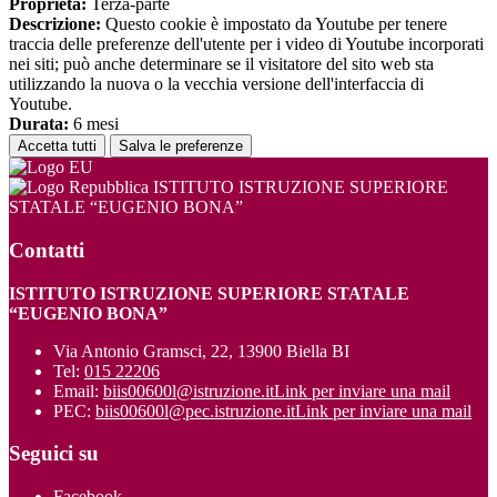
Proprieta:
Terza-parte
Descrizione:
Questo cookie è impostato da Youtube per tenere
traccia delle preferenze dell'utente per i video di Youtube incorporati
nei siti; può anche determinare se il visitatore del sito web sta
utilizzando la nuova o la vecchia versione dell'interfaccia di
Youtube.
Durata:
6 mesi
Accetta tutti
Salva le preferenze
ISTITUTO ISTRUZIONE SUPERIORE
STATALE “EUGENIO BONA”
Contatti
ISTITUTO ISTRUZIONE SUPERIORE STATALE
“EUGENIO BONA”
Via Antonio Gramsci, 22, 13900 Biella BI
Tel:
015 22206
Email:
biis00600l@istruzione.it
Link per inviare una mail
PEC:
biis00600l@pec.istruzione.it
Link per inviare una mail
Seguici su
Facebook