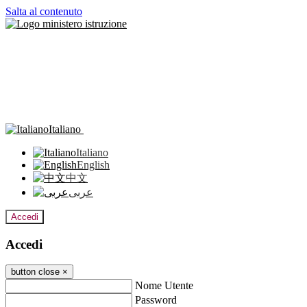
Salta al contenuto
Italiano
Italiano
English
中文
عربى
Accedi
Accedi
button close
×
Nome Utente
Password