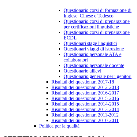
Questionario corsi di formazione di
Inglese, Cinese e Tedesco
Questionario corsi di preparazione
per certificazioni linguistiche
Questionario corsi di preparazione
ECDL
Questionari stage linguistici
Questionari viaggi di istruzione
Questionario personale ATA e
collaboratori
Questionario personale docente
Questionario allievi
Questionario generale per i genitori
Risultati dei questionari 2017-18
Risultati dei questionari 2012-2013
Risultati dei questionari 2016-2017
Risultati dei questionari 2015-2016
Risultati dei questionari 2014-2015
Risultati dei questionari 2013-2014
Risultati dei questionari 2011-2012
Risultati dei questionari 2010-2011
Politica per la qualità