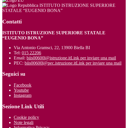
ISTITUTO ISTRUZIONE SUPERIORE
STATALE “EUGENIO BONA”
Contatti
ISTITUTO ISTRUZIONE SUPERIORE STATALE
“EUGENIO BONA”
Via Antonio Gramsci, 22, 13900 Biella BI
Tel:
015 22206
Email:
biis00600l@istruzione.it
Link per inviare una mail
PEC:
biis00600l@pec.istruzione.it
Link per inviare una mail
Seguici su
Facebook
Youtube
Instagram
Sezione Link Utili
Cookie policy
Note legali
Informativa Privacy