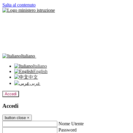
Salta al contenuto
Italiano
Italiano
English
中文
عربى
Accedi
Accedi
button close
×
Nome Utente
Password