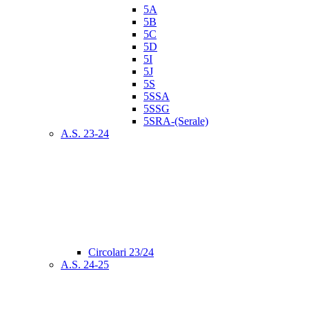
5A
5B
5C
5D
5I
5J
5S
5SSA
5SSG
5SRA-(Serale)
A.S. 23-24
Circolari 23/24
A.S. 24-25