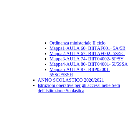
Ordinanza ministeriale II ciclo
Mappa1-AULA 60- BIITAF001- 5A/5B
Mappa2-AULA 67- BIITAF002- 5S/5C
Mappa3-AULA 74- BIIT04002- 5P/5Y
Mappa4-AULA 80- BIIT04001- 5I/5SSA
Mappa5-AULA 87- BIIP02001-
5SSG/5SSH
ANNO SCOLASTICO 2020/2021
Istruzioni operative per gli accessi nelle Sedi
dell'Istituzione Scolastica