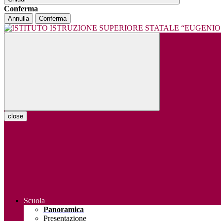
Conferma
Annulla
Conferma
close
Scuola
Panoramica
Presentazione