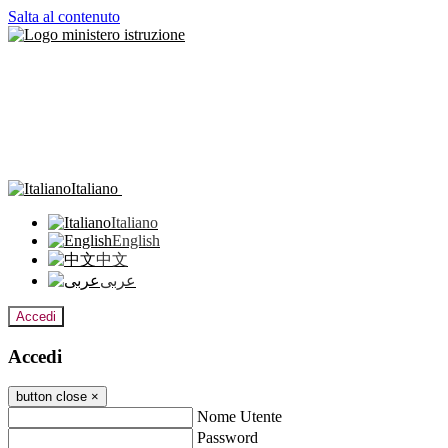
Salta al contenuto
Italiano
Italiano
English
中文
عربى
Accedi
Accedi
button close
×
Nome Utente
Password