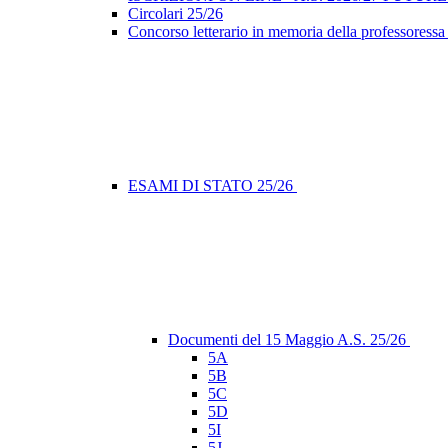
Circolari 25/26
Concorso letterario in memoria della professoressa
ESAMI DI STATO 25/26
Documenti del 15 Maggio A.S. 25/26
5A
5B
5C
5D
5I
5J