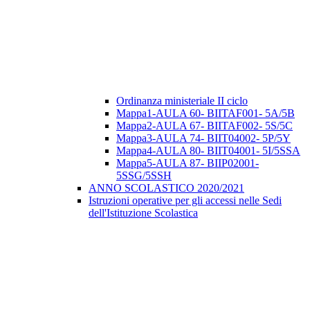
Ordinanza ministeriale II ciclo
Mappa1-AULA 60- BIITAF001- 5A/5B
Mappa2-AULA 67- BIITAF002- 5S/5C
Mappa3-AULA 74- BIIT04002- 5P/5Y
Mappa4-AULA 80- BIIT04001- 5I/5SSA
Mappa5-AULA 87- BIIP02001-
5SSG/5SSH
ANNO SCOLASTICO 2020/2021
Istruzioni operative per gli accessi nelle Sedi
dell'Istituzione Scolastica