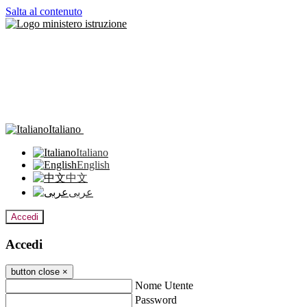
Salta al contenuto
Italiano
Italiano
English
中文
عربى
Accedi
Accedi
button close
×
Nome Utente
Password