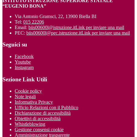
ISTITUTO ISTRUZIONE SUPERIORE STATALE
“EUGENIO BONA”
Via Antonio Gramsci, 22, 13900 Biella BI
Tel:
015 22206
Email:
biis00600l@istruzione.it
Link per inviare una mail
PEC:
biis00600l@pec.istruzione.it
Link per inviare una mail
Seguici su
Facebook
Youtube
Instagram
Sezione Link Utili
Cookie policy
Note legali
Informativa Privacy
Ufficio Relazioni con il Pubblico
Dichiarazione di accessibilità
Obiettivi di accessibilità
Whistleblowing
Gestione consensi cookie
Amministrazione trasparente