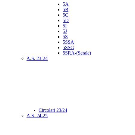
5A
5B
5C
5D
5I
5J
5S
5SSA
5SSG
5SRA-(Serale)
A.S. 23-24
Circolari 23/24
A.S. 24-25