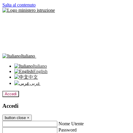
Salta al contenuto
Italiano
Italiano
English
中文
عربى
Accedi
Accedi
button close
×
Nome Utente
Password