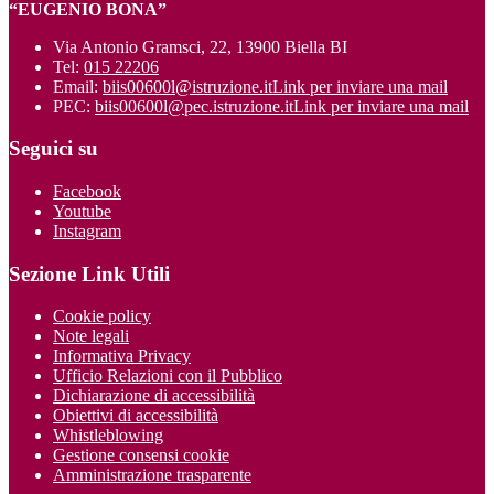
“EUGENIO BONA”
Via Antonio Gramsci, 22, 13900 Biella BI
Tel:
015 22206
Email:
biis00600l@istruzione.it
Link per inviare una mail
PEC:
biis00600l@pec.istruzione.it
Link per inviare una mail
Seguici su
Facebook
Youtube
Instagram
Sezione Link Utili
Cookie policy
Note legali
Informativa Privacy
Ufficio Relazioni con il Pubblico
Dichiarazione di accessibilità
Obiettivi di accessibilità
Whistleblowing
Gestione consensi cookie
Amministrazione trasparente