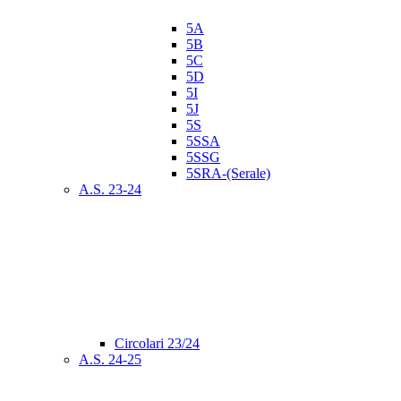
5A
5B
5C
5D
5I
5J
5S
5SSA
5SSG
5SRA-(Serale)
A.S. 23-24
Circolari 23/24
A.S. 24-25