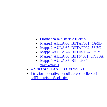
Ordinanza ministeriale II ciclo
Mappa1-AULA 60- BIITAF001- 5A/5B
Mappa2-AULA 67- BIITAF002- 5S/5C
Mappa3-AULA 74- BIIT04002- 5P/5Y
Mappa4-AULA 80- BIIT04001- 5I/5SSA
Mappa5-AULA 87- BIIP02001-
5SSG/5SSH
ANNO SCOLASTICO 2020/2021
Istruzioni operative per gli accessi nelle Sedi
dell'Istituzione Scolastica